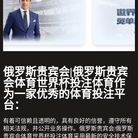
俄罗斯贵宾会|俄罗斯贵宾
会体育世界杯投注体育作
为一家优秀的体育投注平
台：
有着可信赖且透明的，具有良好的信誉，遵守所有
相关法规，并公开业务操作。
俄罗斯贵宾会|俄罗斯
贵宾会体育世界杯投注
体育采用最新的安全技术保