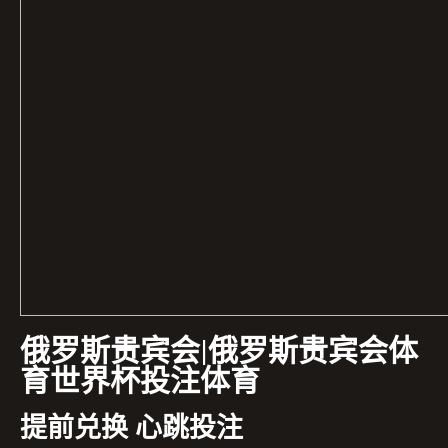
俄罗斯贵宾会|俄罗斯贵宾会体
育世界杯投注体育
提前兑换 心跳投注