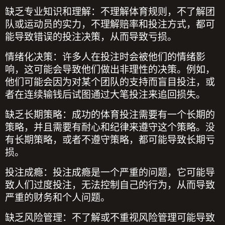
缺乏专业知识和理解
：不理解体育规则，不了解团
队或运动员的实力，不理解赔率和投注方式，都可
能导致错误的投注决策，从而导致亏损。
情绪化决策
：许多人在投注时会被他们的情绪影
响，这可能会导致他们做出非理性的决策。例如，
他们可能会因为对某个团队的支持而盲目投注，或
者在连续输钱后试图通过大笔投注来追回损失。
缺乏长期策略
：成功的体育投注需要有一个长期的
策略，并且需要有耐心和纪律来遵守这个策略。没
有长期策略，或者不遵守策略，都可能导致长期亏
损。
投注成瘾
：投注成瘾是一个严重的问题，它可能导
致人们过度投注，无法控制自己的行为，从而导致
严重的财务和个人问题。
缺乏风险管理
：不了解或不重视风险管理可能导致