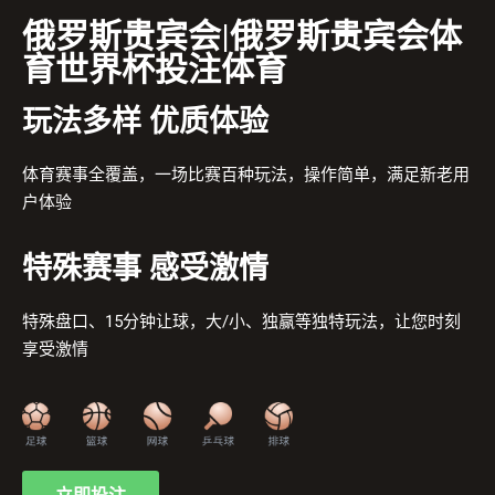
俄罗斯贵宾会|俄罗斯贵宾会体
育世界杯投注体育
玩法多样 优质体验
体育赛事全覆盖，一场比赛百种玩法，操作简单，满足新老用
户体验
特殊赛事 感受激情
特殊盘口、15分钟让球，大/小、独赢等独特玩法，让您时刻
享受激情